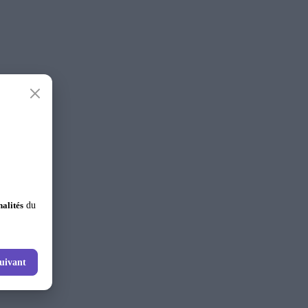
nalités
du
uivant