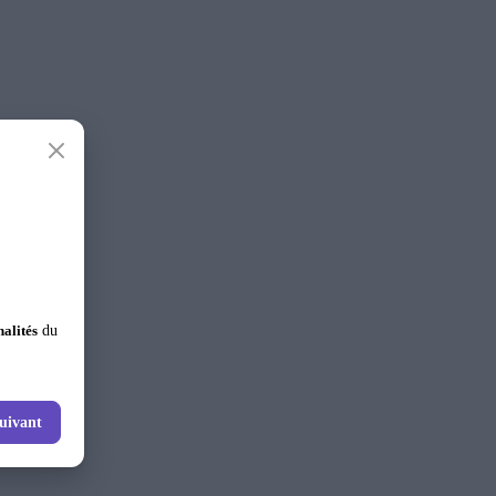
nalités
du
uivant